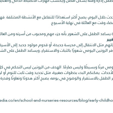
فل إدارة وقته بشكل أفضل ويكتسب مهارات الانضباط الذاتي والعناية 
 خلال اليوم، يصبح أكثر استعدادًا للتفاعل مع الأنشطة المختلفة. فهو
ضاء وقت مع العائلة في نهاية الأسبوع.
رة يساعد الطفل على الشعور بأنه جزء مهم ومحبوب من أسرته ومن العال
اتهم مثل الانتقال إلى مدرسة جديدة، أو قدوم مولود جديد إلى الأسر
فر الروتين اليومي شعورًا بالثبات والاستقرار، ويساعد الطفل على الشعو
يومي مرنًا وبسيطًا وليس صارمًا. الهدف من الروتين ليس التحكم في ك
اث. يمكنكم البدء بخطوات صغيرة، مثل تحديد وقت ثابت للنوم أو لوجبة
ر الطفل بالاستقرار والوضوح في يومه، يصبح أكثر هدوءًا وتعاونًا وقد
dia.co/en/school-and-nurseries-resources/blog/early-childho