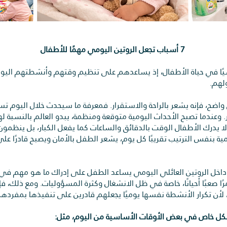
7 أسباب تجعل الروتين اليومي مهمًا للأطفال
اسيًا في حياة الأطفال، إذ يساعدهم على تنظيم وقتهم وأنشطتهم اليومي
لهم.
اضح، فإنه يشعر بالراحة والاستقرار. فمعرفة ما سيحدث خلال اليوم تس
 وعندما تصبح الأحداث اليومية متوقعة ومنظمة، يبدو العالم بالنسبة لهم 
ا يدرك الأطفال الوقت بالدقائق والساعات كما يفعل الكبار، بل ينظم
مية بنفس الترتيب تقريبًا كل يوم، يشعر الطفل بالأمان ويصبح قادرًا 
اخل الروتين العائلي اليومي يساعد الطفل على إدراك ما هو مهم في ح
رًا صعبًا أحيانًا، خاصة في ظل الانشغال وكثرة المسؤوليات. ومع ذلك، ف
 لأن تكرار الأنشطة نفسها يوميًا يجعلهم قادرين على تنفيذها بمفرده
شكل خاص في بعض الأوقات الأساسية من اليوم، مثل: