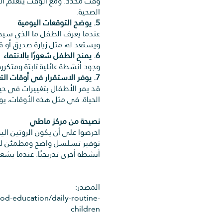
وقت محدد. ومع الوقت يتعلم الط
الصحية.
5. يوضح التوقعات اليومية
عندما يعرف الطفل ما الذي سيحدث
ويستعد له، مثل زيارة صديق أو ق
6. يمنح الطفل شعورًا بالانتماء
وجود أنشطة عائلية ثابتة ومتكر
7. يوفر الاستقرار في أوقات التغيير
قد يمر الأطفال بتغييرات في حي
الحياة. في مثل هذه الأوقات، يو
نصيحة من مركز ماطي
احرصوا على أن يكون الروتين ال
توفير تسلسل واضح ومطمئن للأحد
أنشطة أخرى تدريجيًا. عندما يشع
المصدر:
od-education/daily-routine-
children